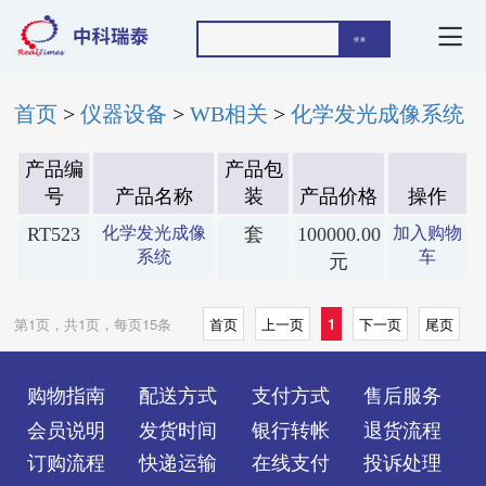
首页
>
仪器设备
>
WB相关
>
化学发光成像系统
产品编
产品包
号
产品名称
装
产品价格
操作
RT523
化学发光成像
套
100000.00
加入购物
系统
车
元
第1页，共1页，每页15条
首页
上一页
1
下一页
尾页
购物指南
配送方式
支付方式
售后服务
会员说明
发货时间
银行转帐
退货流程
订购流程
快递运输
在线支付
投诉处理