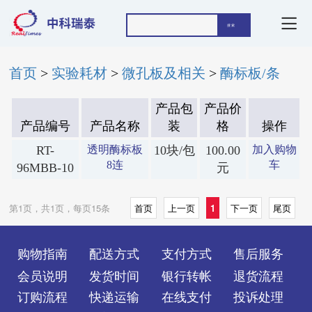
首页
>
实验耗材
>
微孔板及相关
>
酶标板/条
产品包
产品价
产品编号
产品名称
装
格
操作
RT-
透明酶标板
10块/包
100.00
加入购物
8连
车
96MBB-10
元
第1页，共1页，每页15条
首页
上一页
1
下一页
尾页
购物指南
配送方式
支付方式
售后服务
会员说明
发货时间
银行转帐
退货流程
订购流程
快递运输
在线支付
投诉处理