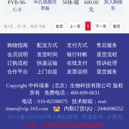
PYB-96-
96孔细胞培
50块/箱
600.00
加入购物
养板
车
C-S
元
第1页，共1页，每页15条
首页
上一页
1
下一页
尾页
购物指南
配送方式
支付方式
售后服务
会员说明
发货时间
银行转帐
退货流程
订购流程
快递运输
在线支付
投诉处理
合作平台
上门自提
发票说明
退货服务
Copyright 中科瑞泰（北京）生物科技有限公司 版权
所有 免费电话：400-699-0631
电话：010-82598075 技术邮箱：real-
times@vip.163.com
内勤订货QQ：2446698252
京ICP备12052607号-1
网站管理
快递查询
IF查询
注意：公司所有产品仅供科研使用