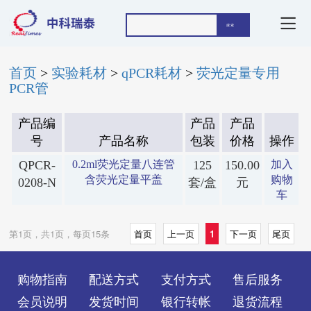
首页
>
实验耗材
>
qPCR耗材
>
荧光定量专用
PCR管
产品编
产品
产品
号
产品名称
包装
价格
操作
QPCR-
0.2ml荧光定量八连管
125
150.00
加入
含荧光定量平盖
购物
0208-N
套/盒
元
车
第1页，共1页，每页15条
首页
上一页
1
下一页
尾页
购物指南
配送方式
支付方式
售后服务
会员说明
发货时间
银行转帐
退货流程