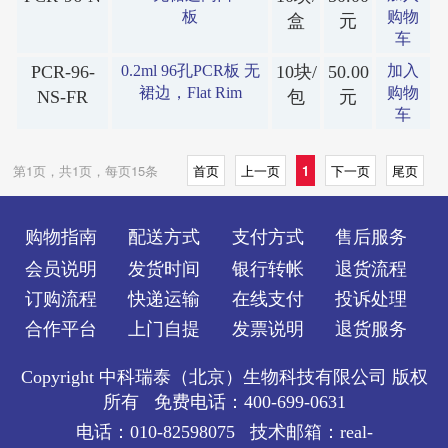
板
购物
盒
元
车
PCR-96-
0.2ml 96孔PCR板 无
10块/
50.00
加入
裙边，Flat Rim
购物
NS-FR
包
元
车
第1页，共1页，每页15条
首页
上一页
1
下一页
尾页
购物指南
配送方式
支付方式
售后服务
会员说明
发货时间
银行转帐
退货流程
订购流程
快递运输
在线支付
投诉处理
合作平台
上门自提
发票说明
退货服务
Copyright 中科瑞泰（北京）生物科技有限公司 版权
所有 免费电话：400-699-0631
电话：010-82598075 技术邮箱：real-