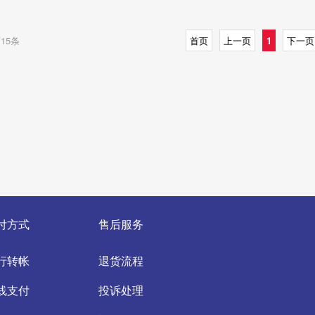
15条
首页
上一页
1
下一页
付方式
售后服务
行转帐
退货流程
线支付
投诉处理