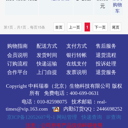
购物
元
车
第1页，共1页，每页15条
首页
上一页
1
下一页
尾页
购物指南
配送方式
支付方式
售后服务
会员说明
发货时间
银行转帐
退货流程
订购流程
快递运输
在线支付
投诉处理
合作平台
上门自提
发票说明
退货服务
Copyright 中科瑞泰（北京）生物科技有限公司 版权
所有 免费电话：400-699-0631
电话：010-82598075 技术邮箱：real-
times@vip.163.com
内勤订货QQ：2446698252
京ICP备12052607号-1
网站管理
快递查询
IF查询
注意：公司所有产品仅供科研使用