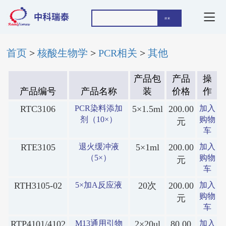
首页
>
核酸生物学
>
PCR相关
>
其他
产品包
产品
操
产品编号
产品名称
装
价格
作
RTC3106
PCR染料添加
5×1.5ml
200.00
加入
剂（10×）
购物
元
车
RTE3105
退火缓冲液
5×1ml
200.00
加入
（5×）
购物
元
车
RTH3105-02
5×加A反应液
20次
200.00
加入
购物
元
车
RTP4101/4102
M13通用引物
2×20ul
80.00
加入